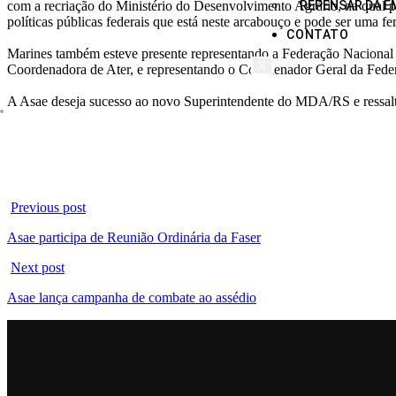
com a recriação do Ministério do Desenvolvimento Agrário, na qual poss
REPENSAR DA E
políticas públicas federais que está neste arcabouço e pode ser uma 
CONTATO
Marines também esteve presente representando a Federação Nacional d
X
Coordenadora de Ater, e representando o Coordenador Geral da Federa
A Asae deseja sucesso ao novo Superintendente do MDA/RS e ressalta q
Previous post
Asae participa de Reunião Ordinária da Faser
Next post
Asae lança campanha de combate ao assédio