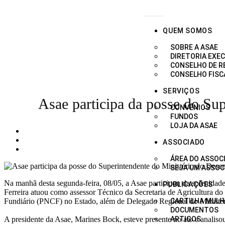
QUEM SOMOS
SOBRE A ASAE
DIRETORIA EXEC
CONSELHO DE 
CONSELHO FISC
SERVIÇOS
Asae participa da posse do S
CONVÊNIOS
FUNDOS
LOJA DA ASAE
ASSOCIADO
ÁREA DO ASSOC
SEJA UM ASSOC
Na manhã desta segunda-feira, 08/05, a Asae participou da solenida
PUBLICAÇÕES
Ferreira atuou como assessor Técnico da Secretaria de Agricultura 
Fundiário (PNCF) no Estado, além de Delegado Regional do Minist
CARTILHA MULH
DOCUMENTOS
A presidente da Asae, Marines Bock, esteve presente no ato e analiso
ARTIGOS