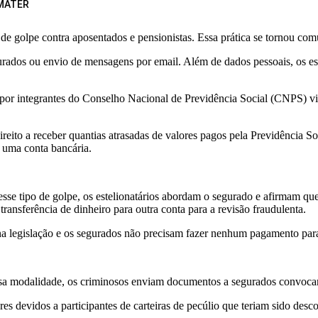
MATER
 de golpe contra aposentados e pensionistas. Essa prática se tornou co
urados ou envio de mensagens por email. Além de dados pessoais, os est
r integrantes do Conselho Nacional de Previdência Social (CNPS) visan
reito a receber quantias atrasadas de valores pagos pela Previdência So
 uma conta bancária.
esse tipo de golpe, os estelionatários abordam o segurado e afirmam que e
ransferência de dinheiro para outra conta para a revisão fraudulenta.
na legislação e os segurados não precisam fazer nenhum pagamento para 
 Nessa modalidade, os criminosos enviam documentos a segurados convoc
res devidos a participantes de carteiras de pecúlio que teriam sido d