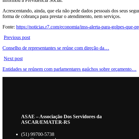
informou a Previdência Social.
Acrescentando, ainda, que ela não pede dados pessoais dos seus segu
forma de cobrança para prestar o atendimento, nem serviços.
Fonte:
https://noticias.r7.com/economia/inss-alerta-para-golpes-que
Previous post
Conselho de representantes se reúne com direção da…
Next post
Entidades se reúnem com parlamentares gaúchos sobre orçamento…
ASAE – Associação Dos Servidores da
ASCAR/EMATER-RS
(51) 99700-5738