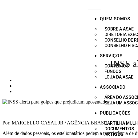
QUEM SOMOS
SOBRE A ASAE
DIRETORIA EXEC
CONSELHO DE 
CONSELHO FISC
SERVIÇOS
INSS al
CONVÊNIOS
FUNDOS
LOJA DA ASAE
ASSOCIADO
ÁREA DO ASSOC
SEJA UM ASSOC
PUBLICAÇÕES
Por: MARCELLO CASAL JR./ AGÊNCIA BRASIL
CARTILHA MULH
DOCUMENTOS
Além de dados pessoais, os estelionatários pedem a transferência de d
ARTIGOS