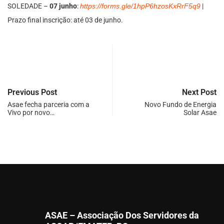
SOLEDADE –
07 junho
:
https://forms.gle/1hpP6hzosKxRrF5q9
|
Prazo final inscrição: até 03 de junho.
Previous Post
Next Post
Asae fecha parceria com a
Novo Fundo de Energia
Vivo por novo…
Solar Asae
ASAE – Associação Dos Servidores da