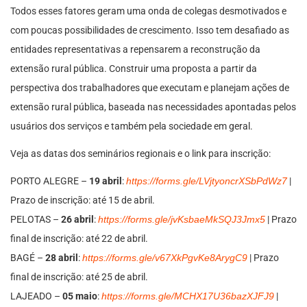
Todos esses fatores geram uma onda de colegas desmotivados e
com poucas possibilidades de crescimento. Isso tem desafiado as
entidades representativas a repensarem a reconstrução da
extensão rural pública. Construir uma proposta a partir da
perspectiva dos trabalhadores que executam e planejam ações de
extensão rural pública, baseada nas necessidades apontadas pelos
usuários dos serviços e também pela sociedade em geral.
Veja as datas dos seminários regionais e o link para inscrição:
PORTO ALEGRE –
19 abril
:
https://forms.gle/LVjtyoncrXSbPdWz7
|
Prazo de inscrição: até 15 de abril.
PELOTAS –
26 abril
:
https://forms.gle/jvKsbaeMkSQJ3Jmx5
| Prazo
final de inscrição: até 22 de abril.
BAGÉ –
28 abril
:
https://forms.gle/v67XkPgvKe8ArygC9
| Prazo
final de inscrição: até 25 de abril.
LAJEADO –
05 maio
:
https://forms.gle/MCHX17U36bazXJFJ9
|