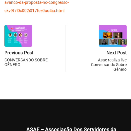
avanco-da-proposta-no-congresso-
ckv9t7l0x002i017fce0uo4iu.html
Previous Post
Next Post
CONVERSANDO SOBRE
Asae realiza live
GÊNERO
Conversando Sobre
Gênero
ASAE – Associação Dos Servidores da